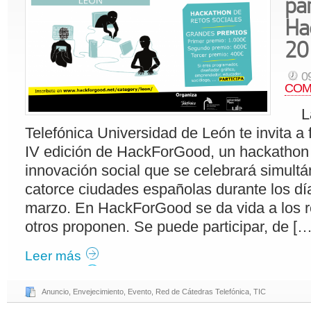
pa
Ha
20
0
COM
La
Telefónica Universidad de León te invita a 
IV edición de HackForGood, un hackathon 
innovación social que se celebrará simul
catorce ciudades españolas durante los día
marzo. En HackForGood se da vida a los r
otros proponen. Se puede participar, de […
Leer más
Anuncio
,
Envejecimiento
,
Evento
,
Red de Cátedras Telefónica
,
TIC