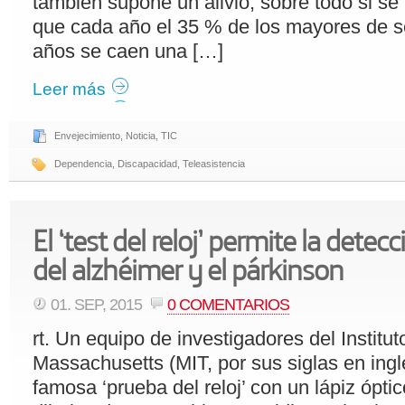
también supone un alivio, sobre todo si se
que cada año el 35 % de los mayores de s
años se caen una […]
Leer más
Envejecimiento
,
Noticia
,
TIC
Dependencia
,
Discapacidad
,
Teleasistencia
El ‘test del reloj’ permite la dete
del alzhéimer y el párkinson
01. SEP, 2015
0 COMENTARIOS
rt. Un equipo de investigadores del Institu
Massachusetts (MIT, por sus siglas en ingl
famosa ‘prueba del reloj’ con un lápiz ópt