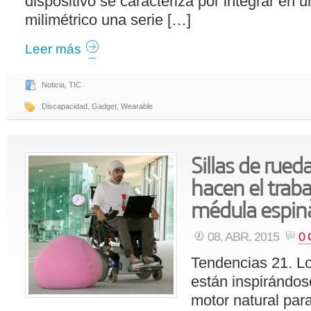
dispositivo se caracteriza por integrar en 
milimétrico una serie […]
Leer más
Noticia
,
TIC
Discapacidad
,
Gadget
,
Wearable
Sillas de rued
hacen el traba
médula espin
08. ABR, 2015
0
Tendencias 21. Lo
están inspirándose
motor natural par