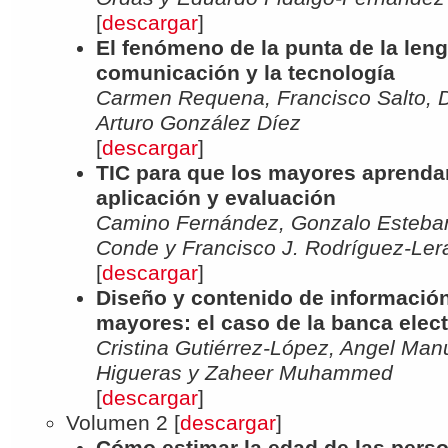
[
descargar
]
El fenómeno de la punta de la leng
comunicación y la tecnología
Carmen Requena, Francisco Salto, 
Arturo González Díez
[
descargar
]
TIC para que los mayores aprenda
aplicación y evaluación
Camino Fernández, Gonzalo Esteban
Conde y Francisco J. Rodríguez-Ler
[
descargar
]
Diseño y contenido de informació
mayores: el caso de la banca elec
Cristina Gutiérrez-López, Angel Man
Higueras y Zaheer Muhammed
[
descargar
]
Volumen 2 [
descargar
]
Cómo estimar la edad de las perso