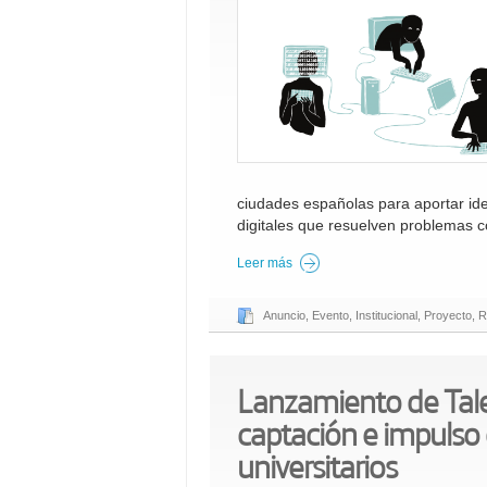
ciudades españolas para aportar idea
digitales que resuelven problemas co
Leer más
Anuncio
,
Evento
,
Institucional
,
Proyecto
,
R
Lanzamiento de Ta
captación e impulso 
universitarios