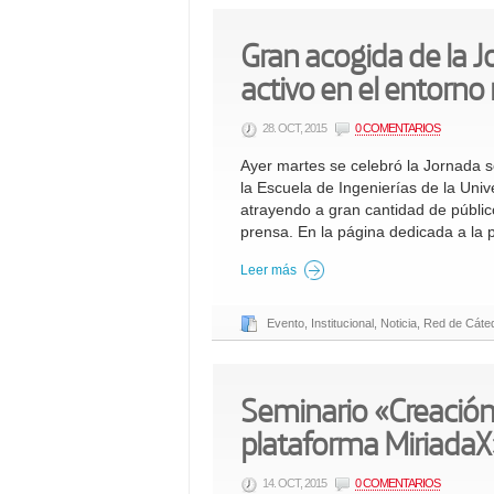
Gran acogida de la 
activo en el entorno 
28. OCT, 2015
0 COMENTARIOS
Ayer martes se celebró la Jornada so
la Escuela de Ingenierías de la Uni
atrayendo a gran cantidad de públic
prensa. En la página dedicada a la 
Leer más
Evento
,
Institucional
,
Noticia
,
Red de Cáted
Seminario «Creación
plataforma MiriadaX
14. OCT, 2015
0 COMENTARIOS