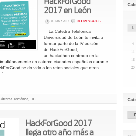
HackForGood
Cal
2017 en León
09. MAR, 2017
0 COMENTARIOS
L
La Cátedra Telefónica
Universidad de León te invita a
formar parte de la IV edición
4
de HackForGood,
11
un hackathon centrado en la
18
 simultáneamente en catorce ciudades españolas durante
25
ckForGood se da vida a los retos sociales que otros
…]
átedras Telefónica
,
TIC
Cat
HackForGood 2017
llega otro año más a