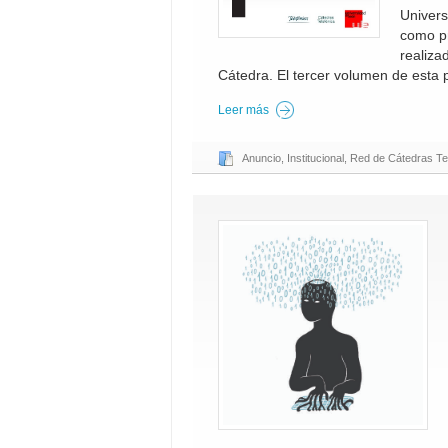
Univers
como pr
realiza
Cátedra. El tercer volumen de esta p
Leer más
Anuncio
,
Institucional
,
Red de Cátedras Te