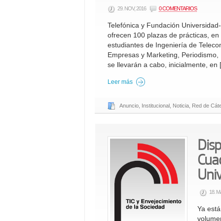
29. NOV, 2016
0 COMENTARIOS
Telefónica y Fundación Universida
ofrecen 100 plazas de prácticas, en
estudiantes de Ingeniería de Teleco
Empresas y Marketing, Periodismo, 
se llevarán a cabo, inicialmente, en
Leer más
Anuncio
,
Institucional
,
Noticia
,
Red de Cáte
Disp
Cuad
Uni
18. M
Ya está
volumen