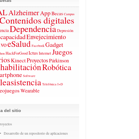
quetas
AL
Alzheimer
App
Becas
Campus
Contenidos digitales
Dependencia
ncia
Depresión
capacidad
Envejecimiento
eSalud
ivo
Gadget
Facebook
Juegos
Ictus
HackForGood
Internet
thon
rios
Proyectos
Kinect
Párkinson
habilitación
Robótica
artphone
Software
leasistencia
Telefónica I+D
eojuegos
Wearable
 del sitio
royectos
Desarrollo de un repositorio de aplicaciones