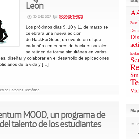
León
Eti
A
30. ENE, 2017
0 COMENTARIOS
Party
Los próximos días 9, 10 y 11 de marzo se
Deme
celebrará una nueva edición
Dis
de HackForGood, un evento en el que
act
cada año centenares de hackers sociales
se reúnen de forma simultánea en varias
hacka
Se
s, diseñar y colaborar en el desarrollo de aplicaciones
Re
tidianos de la vida y […]
Sm
Te
Vid
ed de Cátedras Telefónica
lentum MOOD, un programa de
Mapa
del talento de los estudiantes
P