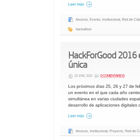
Leer más
Anuncio
,
Evento
,
Institucional
,
Red de Cáte
hackathon
HackForGood 2016 en
única
20. ENE, 2016
0 COMENTARIOS
Los próximos días 25, 26 y 27 de f
un evento en el que cada año cente
simultánea en varias ciudades españ
desarrollo de aplicaciones digitales
Leer más
Anuncio
,
Institucional
,
Proyecto
,
Red de Cá